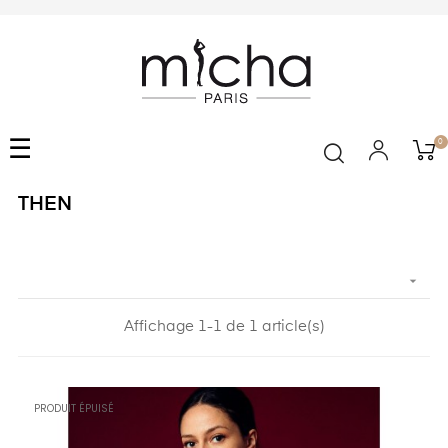
Basculer
☰
0
la
navigation
THEN

Affichage 1-1 de 1 article(s)
PRODUIT ÉPUISÉ