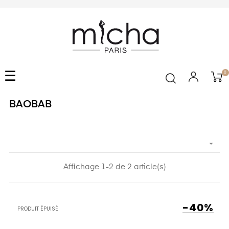
Basculer
☰
0
la
navigation
BAOBAB

Affichage 1-2 de 2 article(s)
-40%
PRODUIT ÉPUISÉ