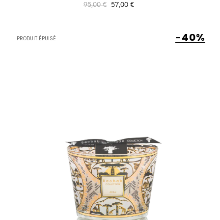
Prix
Prix
95,00 €
57,00 €
habituel
-40%
PRODUIT ÉPUISÉ