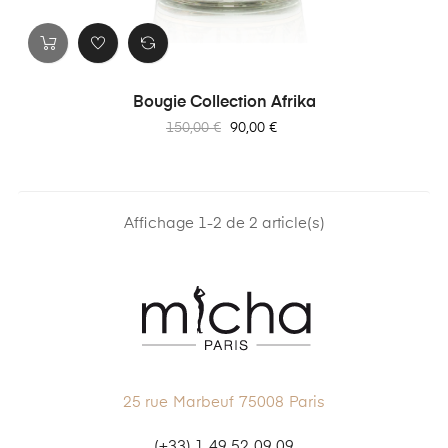
Bougie Collection Afrika
Prix
Prix
150,00 €
90,00 €
habituel
Affichage 1-2 de 2 article(s)
25 rue Marbeuf 75008 Paris
(+33) 1 49 52 09 09