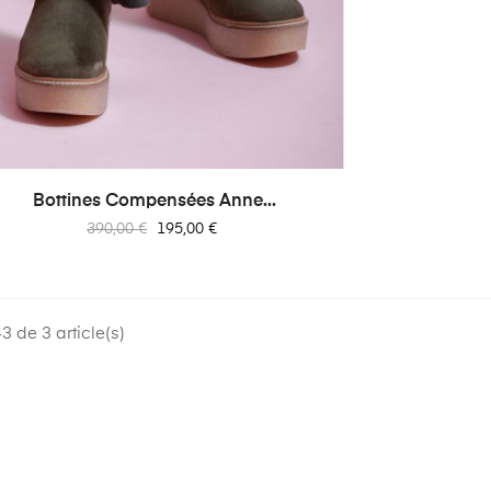
Bottines Compensées Anne...
Prix
Prix
390,00 €
195,00 €
habituel
3 de 3 article(s)