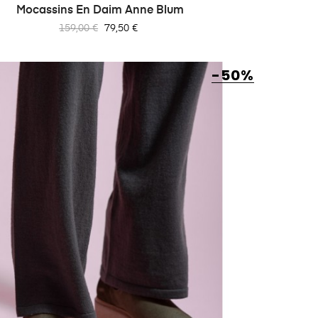
Mocassins En Daim Anne Blum
Prix
Prix
159,00 €
79,50 €
habituel
-50%