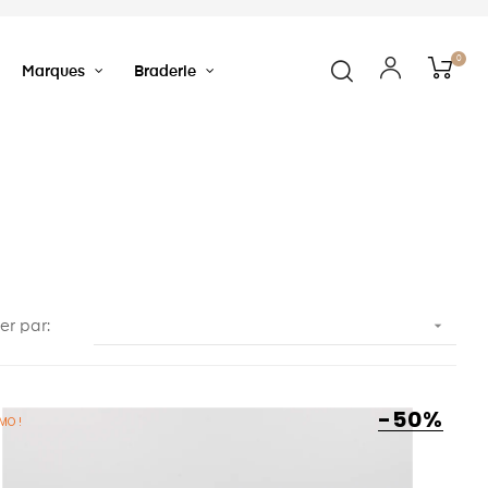
0
Marques
Braderie

ier par:
-50%
MO !