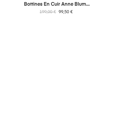
Bottines En Cuir Anne Blum...
Prix
Prix
199,00 €
99,50 €
habituel