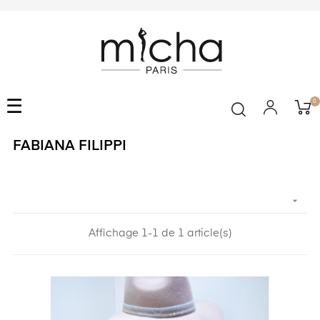
Basculer
☰
0
la
navigation
FABIANA FILIPPI

Affichage 1-1 de 1 article(s)