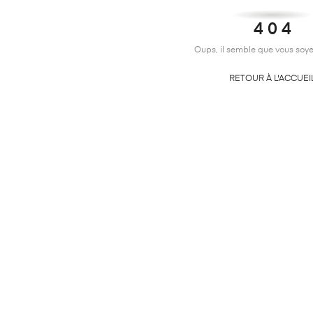
4 0 4
Oups, il semble que vous soye
RETOUR À L'ACCUEI