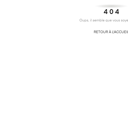
4 0 4
Oups, il semble que vous soye
RETOUR À L'ACCUEI