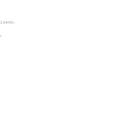
z perdu...
L